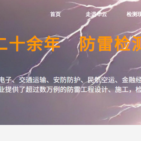
首页
走进华云
检测